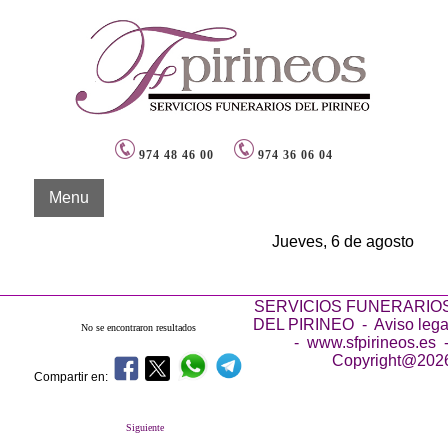
974 48 46 00
974 36 06 04
Menu
Jueves, 6 de agosto
SERVICIOS FUNERARIO
DEL PIRINEO -
Aviso lega
No se encontraron resultados
- www.sfpirineos.es 
Copyright@202
Compartir en:
Siguiente