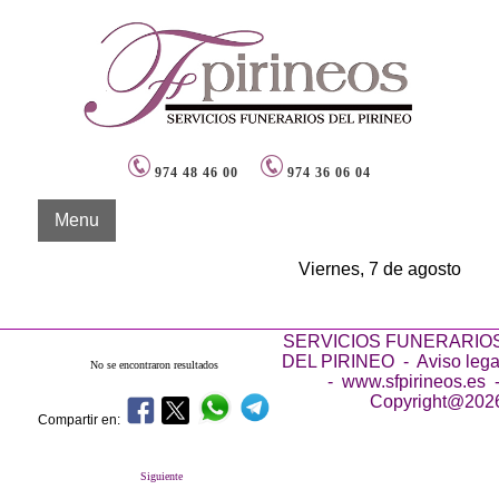
974 48 46 00
974 36 06 04
Menu
Viernes, 7 de agosto
SERVICIOS FUNERARIO
DEL PIRINEO -
Aviso lega
No se encontraron resultados
- www.sfpirineos.es 
Copyright@202
Compartir en:
Siguiente